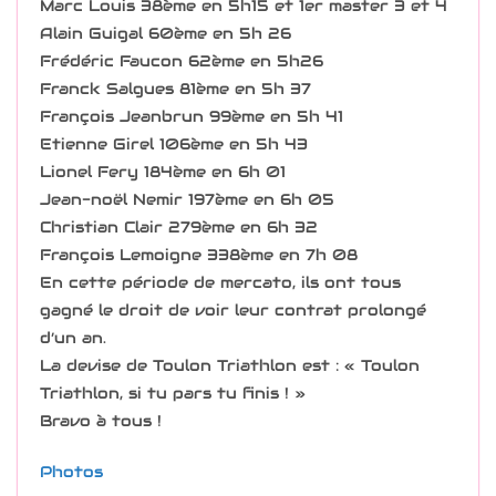
Marc Louis 38ème en 5h15 et 1er master 3 et 4
Alain Guigal 60ème en 5h 26
Frédéric Faucon 62ème en 5h26
Franck Salgues 81ème en 5h 37
François Jeanbrun 99ème en 5h 41
Etienne Girel 106ème en 5h 43
Lionel Fery 184ème en 6h 01
Jean-noël Nemir 197ème en 6h 05
Christian Clair 279ème en 6h 32
François Lemoigne 338ème en 7h 08
En cette période de mercato, ils ont tous
gagné le droit de voir leur contrat prolongé
d’un an.
La devise de Toulon Triathlon est : « Toulon
Triathlon, si tu pars tu finis ! »
Bravo à tous !
Photos