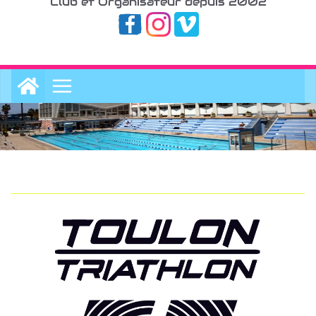
Club et Organisateur depuis 2002