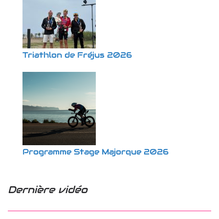
Triathlon de Fréjus 2026
Programme Stage Majorque 2026
Dernière vidéo