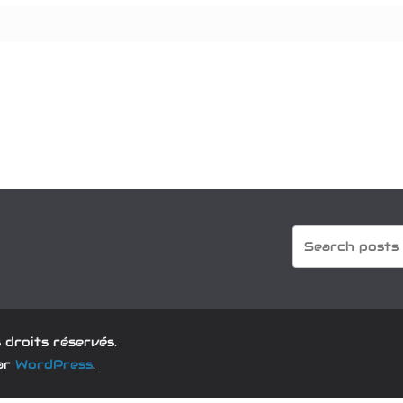
s droits réservés.
par
WordPress
.