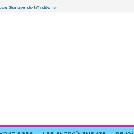
raverse la manche
 des Gorges de l’Ardèche
s d’Embrun
S Dignes les Bains
t Vins sur Caramy
EVANT 2026
LES ENTRAÎNEMENTS
REJO