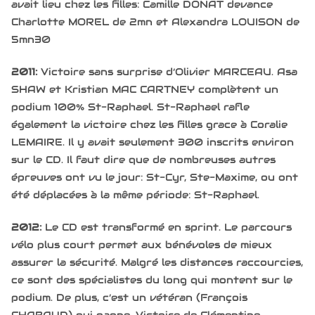
avait lieu chez les filles: Camille DONAT devance
Charlotte MOREL de 2mn et Alexandra LOUISON de
5mn30
2011:
Victoire sans surprise d’Olivier MARCEAU. Asa
SHAW et Kristian MAC CARTNEY complètent un
podium 100% St-Raphael. St-Raphael rafle
également la victoire chez les filles grace à Coralie
LEMAIRE. Il y avait seulement 300 inscrits environ
sur le CD. Il faut dire que de nombreuses autres
épreuves ont vu le jour: St-Cyr, Ste-Maxime, ou ont
été déplacées à la même période: St-Raphael.
2012:
Le CD est transformé en sprint. Le parcours
vélo plus court permet aux bénévoles de mieux
assurer la sécurité. Malgré les distances raccourcies,
ce sont des spécialistes du long qui montent sur le
podium. De plus, c’est un vétéran (François
CHABAUD) qui gagne. Victoire de Clémentine