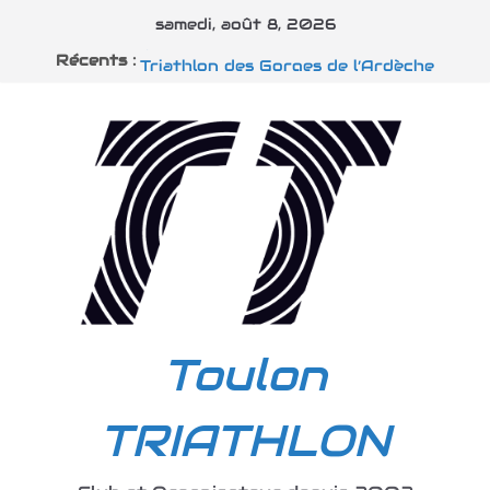
Passer
samedi, août 8, 2026
au
Mickael traverse la manche
Récents :
Triathlon des Gorges de l’Ardèche
contenu
Triathlons d’Embrun
Triathlon S Dignes les Bains
Alpsman et Vins sur Caramy
Toulon
TRIATHLON