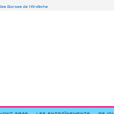
raverse la manche
 des Gorges de l’Ardèche
s d’Embrun
S Dignes les Bains
t Vins sur Caramy
EVANT 2026
LES ENTRAÎNEMENTS
REJO