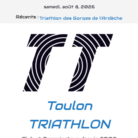
Passer
samedi, août 8, 2026
au
Mickael traverse la manche
Récents :
Triathlon des Gorges de l’Ardèche
contenu
Triathlons d’Embrun
Triathlon S Dignes les Bains
Alpsman et Vins sur Caramy
Toulon
TRIATHLON