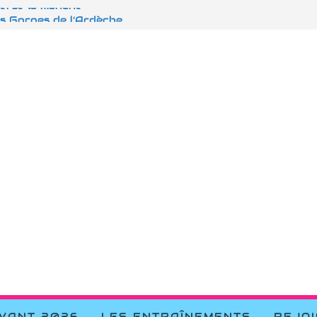
verse la manche
es Gorges de l’Ardèche
d’Embrun
Dignes les Bains
Vins sur Caramy
EVANT 2026
LES ENTRAÎNEMENTS
REJO